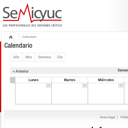
Calendario
Calendario
Año
Mes
Semana
Día
Semana
« Anterior
Lunes
Martes
Miércoles
23
24
25
Aviso legal
Polít