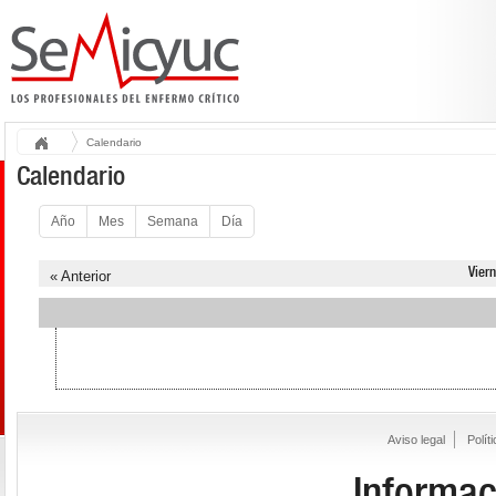
Calendario
Calendario
Año
Mes
Semana
Día
Vier
« Anterior
Aviso legal
Polít
Informac