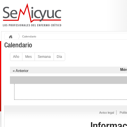
Calendario
Calendario
Año
Mes
Semana
Día
Miér
« Anterior
Aviso legal
Polít
Informac