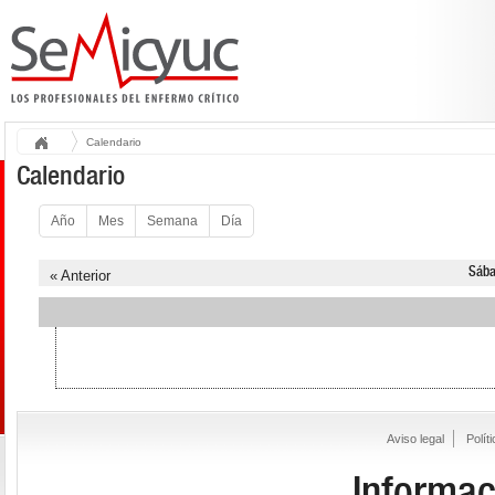
Calendario
Calendario
Año
Mes
Semana
Día
Sába
« Anterior
Aviso legal
Polít
Informac