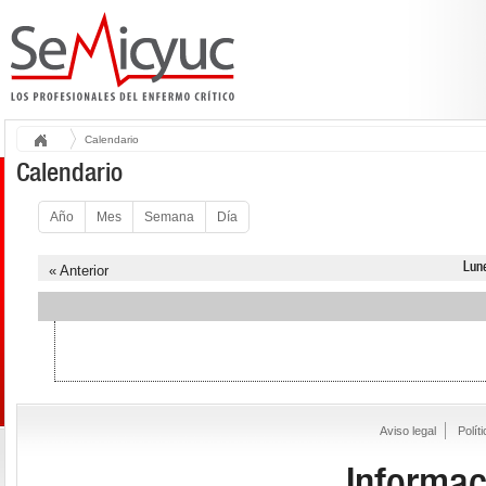
Calendario
Calendario
Año
Mes
Semana
Día
Lun
« Anterior
Aviso legal
Polít
Informac