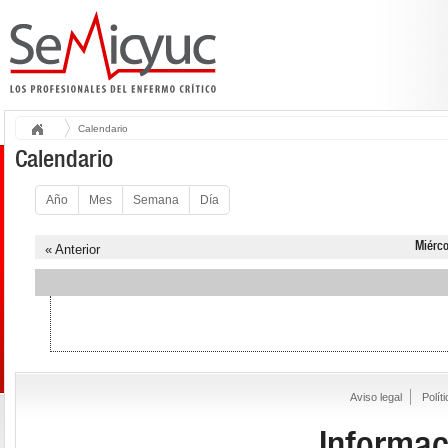
Calendario
Calendario
Año
Mes
Semana
Día
Miérco
« Anterior
Aviso legal
Polít
Informac