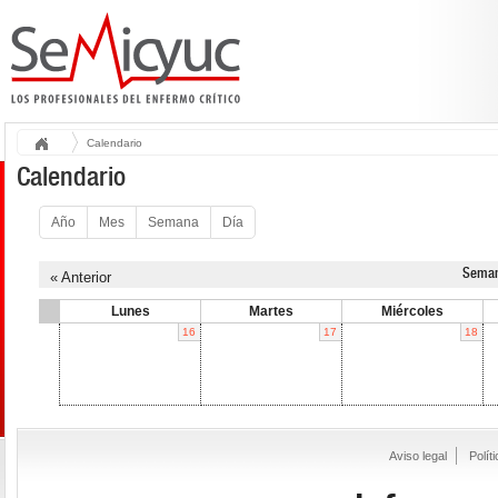
Calendario
Calendario
Año
Mes
Semana
Día
Seman
« Anterior
Lunes
Martes
Miércoles
16
17
18
Aviso legal
Polít