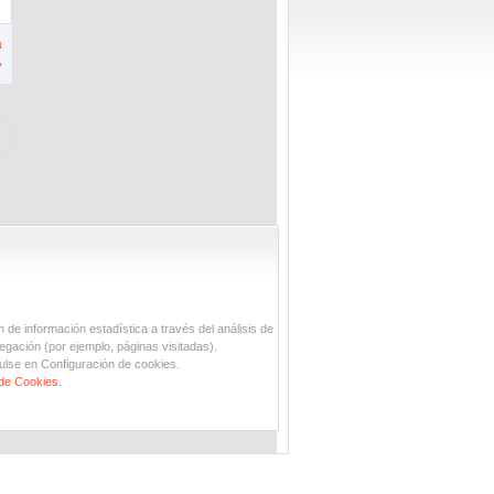
a
›
n de información estadística a través del análisis de
egación (por ejemplo, páginas visitadas).
ulse en Configuración de cookies.
 de Cookies
.