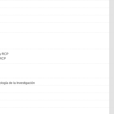
 y RCP
YRCP
logía de la Investigación