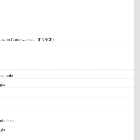
itación Cardiovascular (PNRCP)
r
asplante
ogía
etabolismo
gía