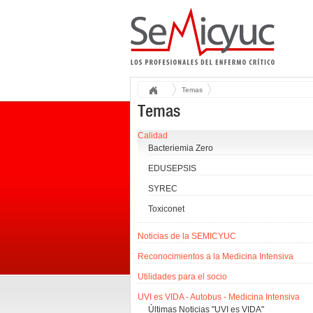
Temas
Temas
Calidad
Bacteriemia Zero
EDUSEPSIS
SYREC
Toxiconet
Noticias de la SEMICYUC
Reconocimientos a la Medicina Intensiva
Utilidades para el socio
UVI es VIDA - Autobus - Medicina Intensiva
Últimas Noticias "UVI es VIDA"