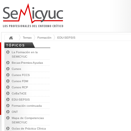
Temas
Formación
EDU-SEPSIS
TÓPICOS
La Formación en la
SEMICYUC
Becas-Premios-Ayudas
Cursos
Cursos FCCS
Cursos FDM
Cursos RCP
CoBaTriCE
EDU-SEPSIS
Formación continuada
ONT
Mapa de Competencias
SEMICYUC
Guías de Práctica Clínica