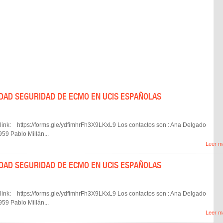
IDAD SEGURIDAD DE ECMO EN UCIS ESPAÑOLAS
nk: https://forms.gle/ydfimhrFh3X9LKxL9 Los contactos son : Ana Delgado
9 Pablo Millán...
Leer m
IDAD SEGURIDAD DE ECMO EN UCIS ESPAÑOLAS
nk: https://forms.gle/ydfimhrFh3X9LKxL9 Los contactos son : Ana Delgado
9 Pablo Millán...
Leer m