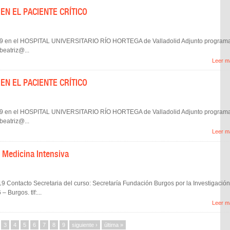
EN EL PACIENTE CRÍTICO
2019 en el HOSPITAL UNIVERSITARIO RÍO HORTEGA de Valladolid Adjunto program
eatriz@...
Leer m
EN EL PACIENTE CRÍTICO
2019 en el HOSPITAL UNIVERSITARIO RÍO HORTEGA de Valladolid Adjunto program
eatriz@...
Leer m
 Medicina Intensiva
019 Contacto Secretaria del curso: Secretaría Fundación Burgos por la Investigación
 Burgos. tlf:...
Leer m
3
4
5
6
7
8
9
siguiente ›
última »