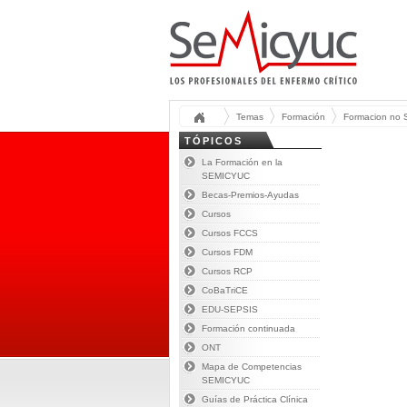
Temas
Formación
Formacion no
TÓPICOS
La Formación en la
SEMICYUC
Becas-Premios-Ayudas
Cursos
Cursos FCCS
Cursos FDM
Cursos RCP
CoBaTriCE
EDU-SEPSIS
Formación continuada
ONT
Mapa de Competencias
SEMICYUC
Guías de Práctica Clínica