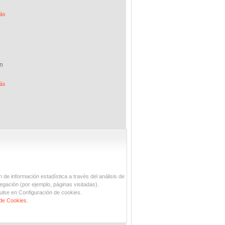
ás
en
ás
n de información estadística a través del análisis de
egación (por ejemplo, páginas visitadas).
ulse en Configuración de cookies.
 de Cookies
.