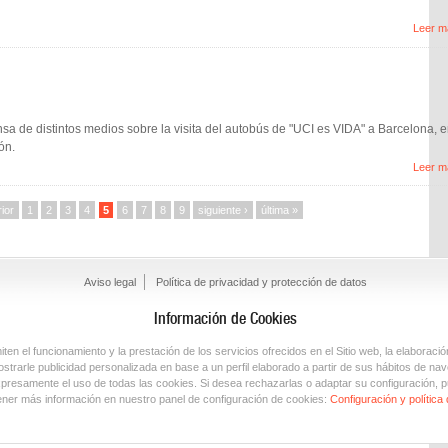
Leer m
sa de distintos medios sobre la visita del autobús de "UCI es VIDA" a Barcelona, 
ón.
Leer m
rior
1
2
3
4
5
6
7
8
9
siguiente ›
última »
Aviso legal
Política de privacidad y protección de datos
Información de Cookies
en el funcionamiento y la prestación de los servicios ofrecidos en el Sitio web, la elaboració
trarle publicidad personalizada en base a un perfil elaborado a partir de sus hábitos de nav
xpresamente el uso de todas las cookies. Si desea rechazarlas o adaptar su configuración, p
ner más información en nuestro panel de configuración de cookies:
Configuración y política