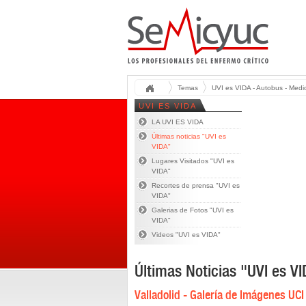
Temas
UVI es VIDA - Autobus - Medic
UVI ES VIDA
LA UVI ES VIDA
Últimas noticias "UVI es
VIDA"
Lugares Visitados "UVI es
VIDA"
Recortes de prensa "UVI es
VIDA"
Galerias de Fotos "UVI es
VIDA"
Videos "UVI es VIDA"
Últimas Noticias "UVI es V
Valladolid - Galería de Imágenes UC