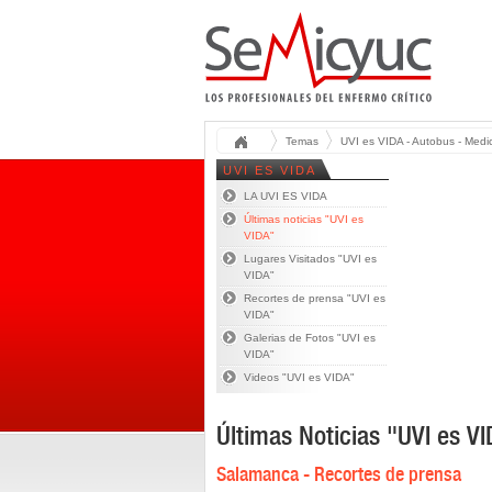
Temas
UVI es VIDA - Autobus - Medic
UVI ES VIDA
LA UVI ES VIDA
Últimas noticias "UVI es
VIDA"
Lugares Visitados "UVI es
VIDA"
Recortes de prensa "UVI es
VIDA"
Galerias de Fotos "UVI es
VIDA"
Videos "UVI es VIDA"
Últimas Noticias "UVI es V
Salamanca - Recortes de prensa