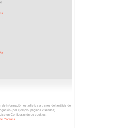
el
ás
ás
n de información estadística a través del análisis de
egación (por ejemplo, páginas visitadas).
ulse en Configuración de cookies.
 de Cookies
.