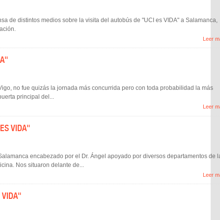
sa de distintos medios sobre la visita del autobús de "UCI es VIDA" a Salamanca,
ación.
Leer m
DA"
Vigo, no fue quizás la jornada más concurrida pero con toda probabilidad la más
uerta principal del...
Leer m
 ES VIDA"
n Salamanca encabezado por el Dr. Ángel apoyado por diversos departamentos de l
cina. Nos situaron delante de...
Leer m
S VIDA"