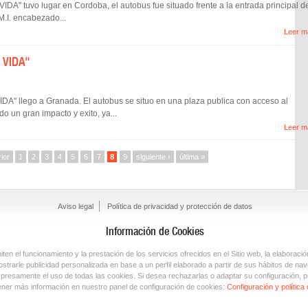
IDA" tuvo lugar en Cordoba, el autobus fue situado frente a la entrada principal d
M.I. encabezado...
Leer m
s VIDA"
A" llego a Granada. El autobus se situo en una plaza publica con acceso al
do un gran impacto y exito, ya...
Leer m
rior
1
2
3
4
5
6
7
8
9
siguiente ›
última »
Aviso legal
Política de privacidad y protección de datos
Información de Cookies
en el funcionamiento y la prestación de los servicios ofrecidos en el Sitio web, la elaboració
trarle publicidad personalizada en base a un perfil elaborado a partir de sus hábitos de nav
xpresamente el uso de todas las cookies. Si desea rechazarlas o adaptar su configuración, p
ner más información en nuestro panel de configuración de cookies:
Configuración y política